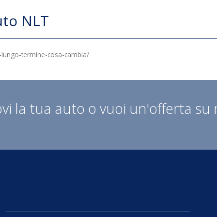
uto NLT
-lungo-termine-cosa-cambia/
vi la tua auto o vuoi un'offerta su