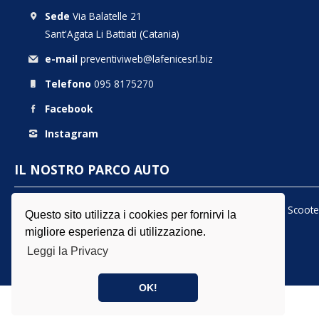
Sede
Via Balatelle 21
Sant'Agata Li Battiati (Catania)
e-mail
preventiviweb@lafenicesrl.biz
Telefono
095 8175270
Facebook
Instagram
IL NOSTRO PARCO AUTO
Citycar
Compatte e Crossover
SUV e Prestige
Moto e Scoote
Questo sito utilizza i cookies per fornirvi la
migliore esperienza di utilizzazione.
Leggi la Privacy
OK!
© La Fenice srl - P.iva 04842770879 |
Torna su