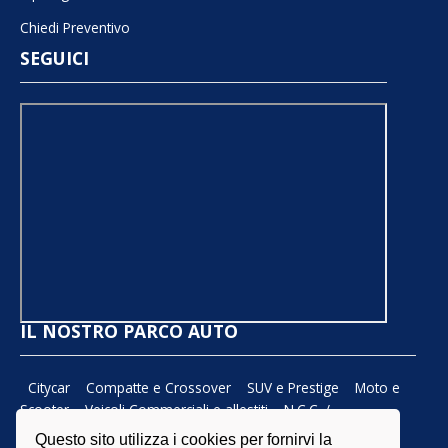
Chiedi Preventivo
SEGUICI
IL NOSTRO PARCO AUTO
Citycar
Compatte e Crossover
SUV e Prestige
Moto e
Scooter
Veicoli Commerciali e allestiti
N.C.C. /
TAXI
MiniCar
Per Marchi
Questo sito utilizza i cookies per fornirvi la