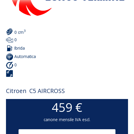
Per Marchi
3
0 cm
0
Ibrida
Automatica
0
Citroen C5 AIRCROSS
459 €
canone mensile IVA escl.