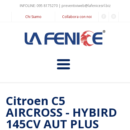
INFOLINE: 095 8175270 |
preventiviweb@lafenicesrl.biz
Chi Siamo
Collabora con noi
Home
Citroen C5
Informazioni
AIRCROSS - HYBIRD
Il Noleggio a Lungo Termine
Servizi
145CV AUT PLUS
Prodotti
Noleggio Pay for Use