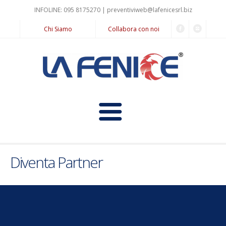
INFOLINE: 095 8175270 |
preventiviweb@lafenicesrl.biz
Chi Siamo
Collabora con noi
Home
Diventa Partner
Informazioni
Il Noleggio a Lungo Termine
Servizi
Prodotti
Noleggio Pay for Use