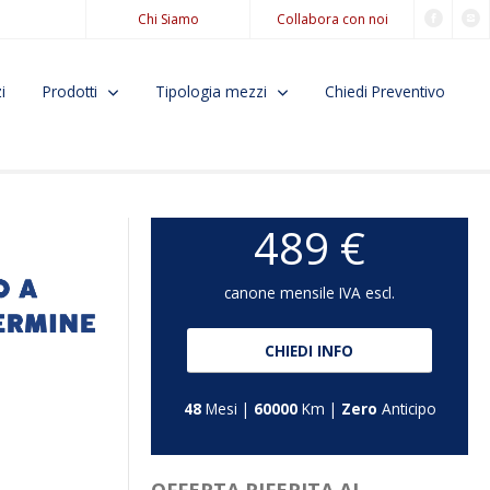
Chi Siamo
Collabora con noi
i
Prodotti
Tipologia mezzi
Chiedi Preventivo
489 €
canone mensile IVA escl.
CHIEDI INFO
48
Mesi |
60000
Km |
Zero
Anticipo