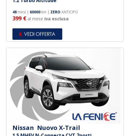
1.2 Turbo Altitude
48
mesi |
60000
km |
ZERO
ANTICIPO
399 €
al mese
iva esclusa
Nissan Nuovo X-Trail
1.5 MHEV N-Connecta CVT 7posti