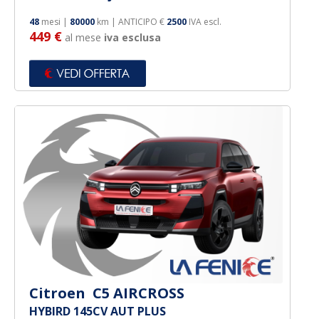
48
mesi |
80000
km | ANTICIPO €
2500
IVA escl.
449 €
al mese
iva esclusa
Citroen C5 AIRCROSS
HYBIRD 145CV AUT PLUS