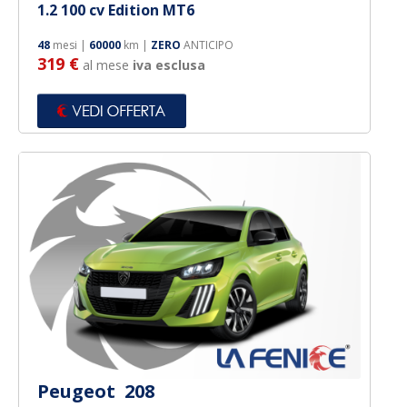
1.2 100 cv Edition MT6
48
mesi |
60000
km |
ZERO
ANTICIPO
319 €
al mese
iva esclusa
Peugeot 208