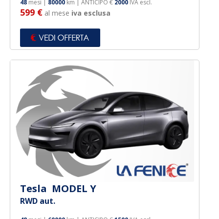
48
mesi |
80000
km | ANTICIPO €
2000
IVA escl.
599 €
al mese
iva esclusa
Tesla MODEL Y
RWD aut.