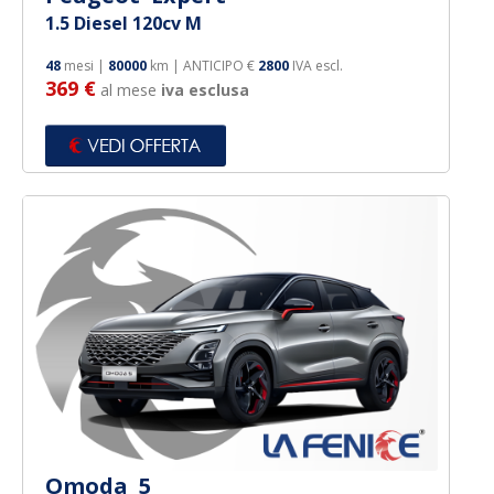
1.5 Diesel 120cv M
48
mesi |
80000
km | ANTICIPO €
2800
IVA escl.
369 €
al mese
iva esclusa
Omoda 5