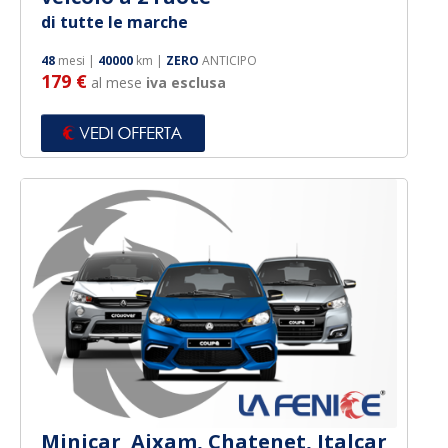
di tutte le marche
Per Marchi
48
mesi |
40000
km |
ZERO
ANTICIPO
179 €
al mese
iva esclusa
Minicar Aixam, Chatenet, Italcar