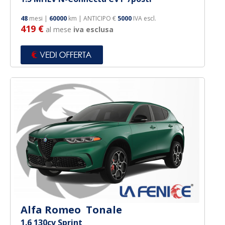
48
mesi |
60000
km | ANTICIPO €
5000
IVA escl.
419 €
al mese
iva esclusa
Alfa Romeo Tonale
1.6 130cv Sprint