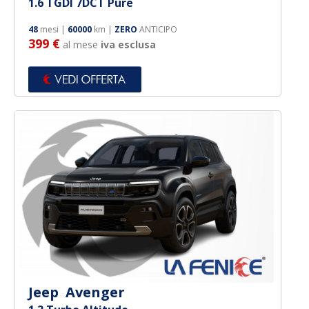
1.6 TGDI 7DCT Pure
48
mesi |
60000
km |
ZERO
ANTICIPO
399 €
al mese
iva esclusa
Jeep Avenger