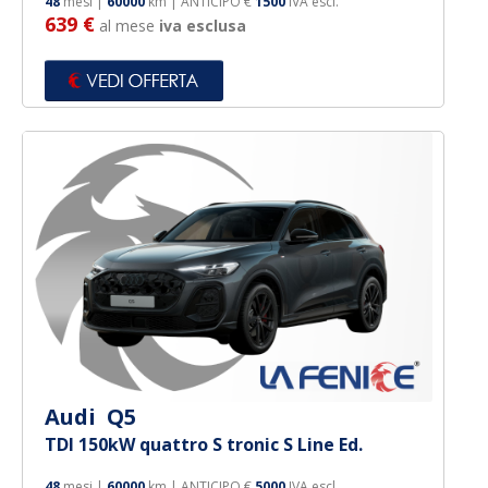
48
mesi |
60000
km | ANTICIPO €
1500
IVA escl.
639 €
al mese
iva esclusa
Audi Q5
TDI 150kW quattro S tronic S Line Ed.
48
mesi |
60000
km | ANTICIPO €
5000
IVA escl.