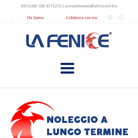
INFOLINE: 095 8175270 |
preventiviweb@lafenicesrl.biz
Chi Siamo
Collabora con noi
Home
Informazioni
Il Noleggio a Lungo Termine
Servizi
Prodotti
Noleggio Pay for Use