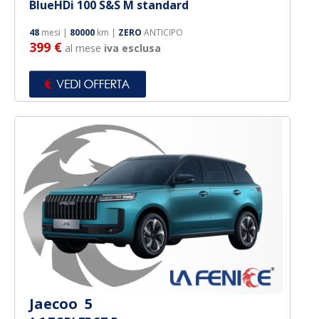
BlueHDi 100 S&S M standard
48
mesi |
80000
km |
ZERO
ANTICIPO
399 €
al mese
iva esclusa
Jaecoo 5